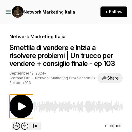
+ Follow
Network Marketing Italia
Network Marketing Italia
Smettila di vendere e inizia a
risolvere problemi | Un trucco per
vendere + consiglio finale - ep 103
September 12, 2024
•
Share
Stefano Orru - Network Marketing Pro
•
Season 3
•
Episode 103
Use Left/Right to seek, Home/End to jump to st
0:00
|
8:33