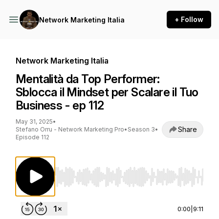
+ Follow
Network Marketing Italia
Network Marketing Italia
Mentalità da Top Performer:
Sblocca il Mindset per Scalare il Tuo
Business - ep 112
May 31, 2025
•
Share
Stefano Orru - Network Marketing Pro
•
Season 3
•
Episode 112
Use Left/Right to seek, Home/End to jump to st
0:00
|
9:11