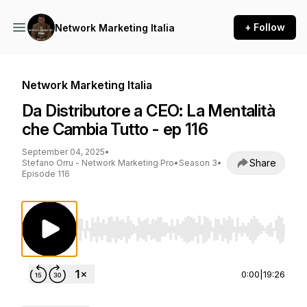
+ Follow
Network Marketing Italia
Network Marketing Italia
Da Distributore a CEO: La Mentalità
che Cambia Tutto - ep 116
September 04, 2025
•
Share
Stefano Orru - Network Marketing Pro
•
Season 3
•
Episode 116
Use Left/Right to seek, Home/End to jump to st
0:00
|
19:26