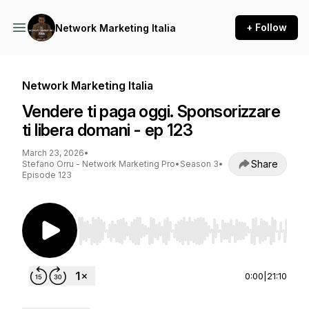
+ Follow
Network Marketing Italia
Network Marketing Italia
Vendere ti paga oggi. Sponsorizzare
ti libera domani - ep 123
March 23, 2026
•
Share
Stefano Orru - Network Marketing Pro
•
Season 3
•
Episode 123
Use Left/Right to seek, Home/End to jump to st
0:00
|
21:10